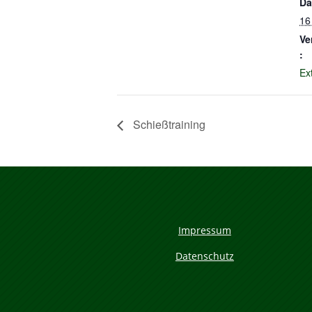
Da
16
Ve
:
Ex
Schießtraining
Impressum
Datenschutz