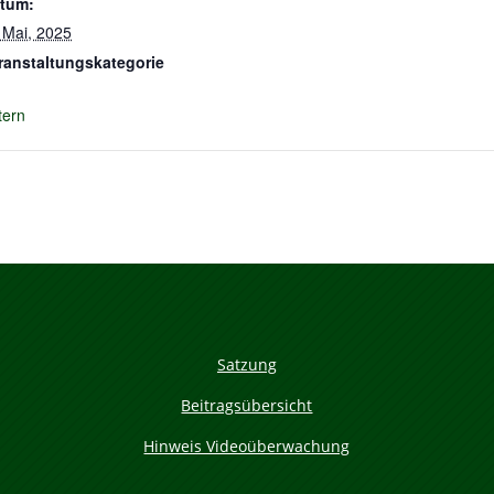
tum:
 Mai, 2025
ranstaltungskategorie
tern
Satzung
Beitragsübersicht
Hinweis Videoüberwachung