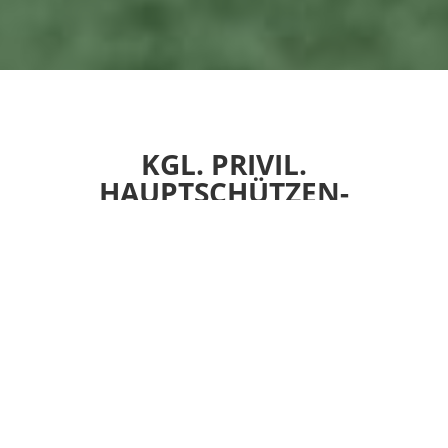
KGL. PRIVIL.
HAUPTSCHÜTZEN­
GESELLSCHAFT
FORCHHEIM
Wir sind einer der ältesten Schützenvereine
Deutschlands mit erstmaliger urkundlicher
Erwähnung im Jahre 1410. Das
Gründungsdatum dürfte noch weiter in der
Vergangenheit liegen.