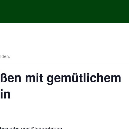
unden.
eßen mit gemütlichem
in
tbewerbs und Siegerehrung