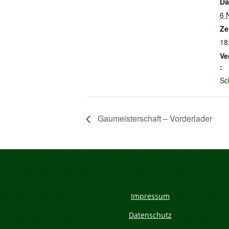
Da
6 
Ze
18
Ve
:
Sc
Gaumeisterschaft – Vorderlader
Impressum
Datenschutz