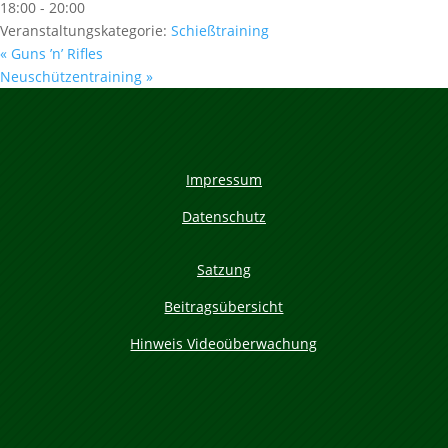
18:00 - 20:00
Veranstaltungskategorie:
Schießtraining
«
Guns ’n’ Rifles
Neuschützentraining
»
Impressum
Datenschutz
Satzung
Beitragsübersicht
Hinweis Videoüberwachung