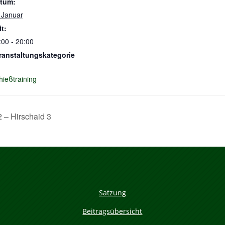
tum:
 Januar
it:
:00 - 20:00
ranstaltungskategorie
hießtraining
– Hirschaid 3
Satzung
Beitragsübersicht