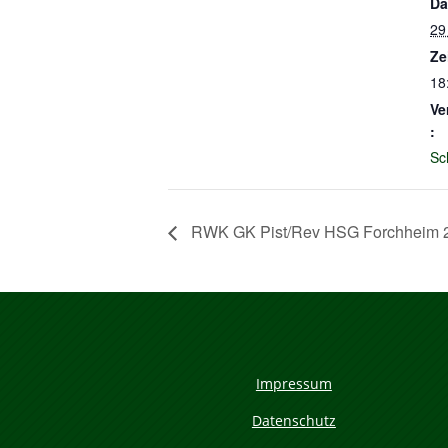
Da
29
Ze
18
Ve
:
Sc
RWK GK Pist/Rev HSG Forchheim 2 
Impressum
Datenschutz