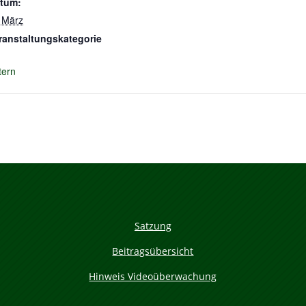
tum:
 März
ranstaltungskategorie
tern
Satzung
Beitragsübersicht
Hinweis Videoüberwachung