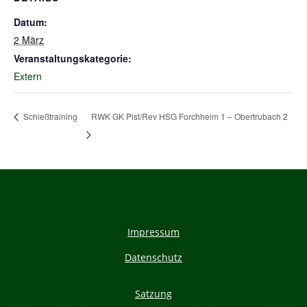
Datum:
2 März
Veranstaltungskategorie:
Extern
RWK GK Pist/Rev HSG Forchheim 1 – Obertrubach 2
Schießtraining
Impressum
Datenschutz
Satzung